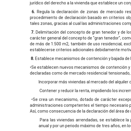
jurídico del derecho a la vivienda que establece un c
6.
Regula la declaración de zonas de mercado resid
procedimiento de declaración basado en criterios obj
tales zonas, gracias al cual las administraciones co
7.
Delimitación del concepto de gran tenedor y de lo
carácter general del concepto de "gran tenedor", como 
de más de 1.500 m2, también de uso residencial, exc
establecerse criterios adicionales debidamente moti
8.
Establece mecanismos de contención y bajada de los
•Se establecen nuevos mecanismos de contención y baj
declaradas como de mercado residencial tensionado, c
Incorporar más viviendas al mercado del alquiler 
C
ontener y reducir la renta, impidiendo los incr
•Se crea un mecanismo, dotado de carácter excepci
administraciones competentes el tiempo necesario par
Así, como consecuencia de la declaración del área de
Para las viviendas arrendadas, se establece la 
anual y por un periodo máximo de tres años, en l