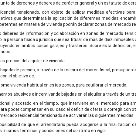
onjunto de derechos y deberes de carácter general y un estatuto de der
encial tensionado, con objeto de aplicar medidas efectivas para 
etivos que determinará la aplicación de diferentes medidas encaminad
mpetentes en materia de vivienda podrán declarar zonas de mercado re
s deberes de información y colaboración en zonas de mercado tension
la persona física o jurídica que sea titular de más de diez inmuebles
luyendo en ambos casos garajes y trasteros. Sobre esta definición,
vados.
 precios del alquiler de vivienda.
ada de precios, a través de la mejora del marco fiscal, presupuestari
on el objetivo de:
como vivienda habitual en estas zonas, para equilibrar el mercado.
ementos abusivos e incentivando bajadas en el alquiler a través de un 
onal y acotado en el tiempo, que interviene en el mercado para amo
a poder compensar en su caso el déficit de oferta o corregir con otr
 mercado residencial tensionado se activarán las siguientes medidas:
posibilidad de que el arrendatario pueda acogerse a la finalización d
os mismos términos y condiciones del contrato en vigor.