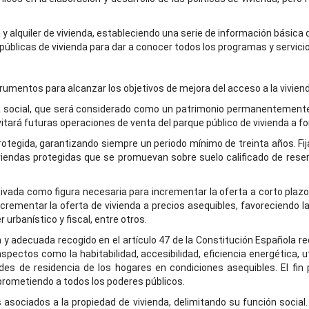
 y alquiler de vivienda, estableciendo una serie de información básica 
as públicas de vivienda para dar a conocer todos los programas y servici
rumentos para alcanzar los objetivos de mejora del acceso a la vivien
a social, que será considerado como un patrimonio permanentemente s
itará futuras operaciones de venta del parque público de vivienda a fo
 protegida, garantizando siempre un periodo mínimo de treinta años. Fi
iendas protegidas que se promuevan sobre suelo calificado de reserv
tivada como figura necesaria para incrementar la oferta a corto pla
ementar la oferta de vivienda a precios asequibles, favoreciendo la p
urbanístico y fiscal, entre otros.
a y adecuada recogido en el artículo 47 de la Constitución Española 
aspectos como la habitabilidad, accesibilidad, eficiencia energética,
des de residencia de los hogares en condiciones asequibles. El fin 
rometiendo a todos los poderes públicos.
 asociados a la propiedad de vivienda, delimitando su función social