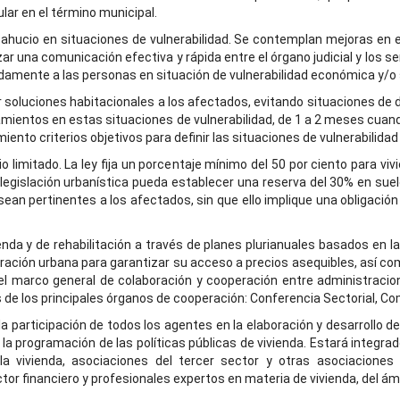
ar en el término municipal.
sahucio en situaciones de vulnerabilidad. Se contemplan mejoras en 
ar una comunicación efectiva y rápida entre el órgano judicial y los s
pidamente a las personas en situación de vulnerabilidad económica y/o 
er soluciones habitacionales a los afectados, evitando situaciones 
ientos en estas situaciones de vulnerabilidad, de 1 a 2 meses cuando
iento criterios objetivos para definir las situaciones de vulnerabilida
io limitado. La ley fija un porcentaje mínimo del 50 por ciento para viv
legislación urbanística pueda establecer una reserva del 30% en suel
n pertinentes a los afectados, sin que ello implique una obligació
enda y de rehabilitación a través de planes plurianuales basados en l
neración urbana para garantizar su acceso a precios asequibles, así c
e el marco general de colaboración y cooperación entre administraci
és de los principales órganos de cooperación: Conferencia Sectorial, Co
 participación de todos los agentes en la elaboración y desarrollo de 
 la programación de las políticas públicas de vivienda. Estará integ
a vivienda, asociaciones del tercer sector y otras asociaciones 
r financiero y profesionales expertos en materia de vivienda, del ámbi