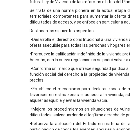
futura Ley de Vivienda de las reformas e hitos del Pl
Se trata de una norma pionera en la actual etapa d
territoriales competentes para aumentar la oferta 
dificultades de acceso, y se enfoca en particular a a
Destacan los siguientes aspectos:
•Desarrolla el derecho constitucional a una vivien
oferta asequible para todas las personas y hogares e
•Promueve la calificación indefinida de la vivienda pr
Además, con la nueva regulación no se podrá volver a 
•Conforma un marco que ofrece seguridad jurídica a to
función social del derecho a la propiedad de vivien
precios.
•Establece el mecanismo para declarar zonas de me
favorecer en estas zonas el acceso a la vivienda, a
alquiler asequible y evitar la vivienda vacía.
•Mejora los procedimientos en situaciones de vulne
dificultades, salvaguardando el legítimo derecho de p
•Refuerza la actuación del Estado en materia de vi
participación de todos los agentes sociales y económ