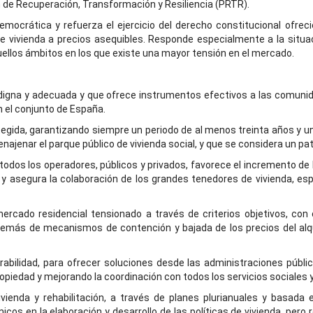
an de Recuperación, Transformación y Resiliencia (PRTR).
emocrática y refuerza el ejercicio del derecho constitucional ofrec
de vivienda a precios asequibles. Responde especialmente a la situ
quellos ámbitos en los que existe una mayor tensión en el mercado.
da digna y adecuada y que ofrece instrumentos efectivos a las comu
n el conjunto de España.
otegida, garantizando siempre un periodo de al menos treinta años y un
enajenar el parque público de vivienda social, y que se considera un
dos los operadores, públicos y privados, favorece el incremento de la
da y asegura la colaboración de los grandes tenedores de vivienda, e
rcado residencial tensionado a través de criterios objetivos, con 
demás de mecanismos de contención y bajada de los precios del alqui
rabilidad, para ofrecer soluciones desde las administraciones públ
ropiedad y mejorando la coordinación con todos los servicios sociales
vienda y rehabilitación, a través de planes plurianuales y basada e
icos en la elaboración y desarrollo de las políticas de vivienda, pe