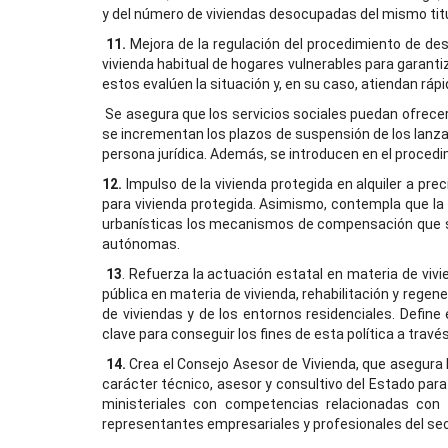
y del número de viviendas desocupadas del mismo titul
11.
Mejora de la regulación del procedimiento de de
vivienda habitual de hogares vulnerables para garantiz
estos evalúen la situación y, en su caso, atiendan rá
Se asegura que los servicios sociales puedan ofrec
se incrementan los plazos de suspensión de los lanzam
persona jurídica. Además, se introducen en el procedim
12.
Impulso de la vivienda protegida en alquiler a prec
para vivienda protegida. Asimismo, contempla que la 
urbanísticas los mecanismos de compensación que sea
autónomas.
13
. Refuerza la actuación estatal en materia de vivi
pública en materia de vivienda, rehabilitación y rege
de viviendas y de los entornos residenciales. Defin
clave para conseguir los fines de esta política a trav
14.
Crea el Consejo Asesor de Vivienda, que asegura la
carácter técnico, asesor y consultivo del Estado para
ministeriales con competencias relacionadas con l
representantes empresariales y profesionales del secto