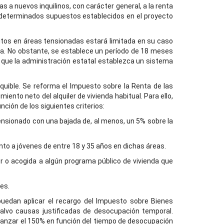
s a nuevos inquilinos, con carácter general, a la renta
n determinados supuestos establecidos en el proyecto
ritos en áreas tensionadas estará limitada en su caso
ncia. No obstante, se establece un período de 18 meses
de que la administración estatal establezca un sistema
equible. Se reforma el Impuesto sobre la Renta de las
iento neto del alquiler de vivienda habitual. Para ello,
ión de los siguientes criterios:
nsionado con una bajada de, al menos, un 5% sobre la
to a jóvenes de entre 18 y 35 años en dichas áreas.
or o acogida a algún programa público de vivienda que
es.
 puedan aplicar el recargo del Impuesto sobre Bienes
salvo causas justificadas de desocupación temporal.
lcanzar el 150% en función del tiempo de desocupación