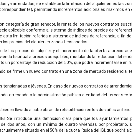
s ya arrendadas, se establece la limitación del alquiler en estas zona
PC correspondiente), permitiendo incrementos adicionales máximos e
con categoría de gran tenedor, la renta de los nuevos contratos susc
 precio aplicable conforme al sistema de índices de precios de refere
de esta limitación referida a sistema de índices de referencia, a fin 
n los precios del alquiler en zonas tensionadas.
 de los precios del alquiler y el incremento de la oferta a precio as
ivienda habitual a precios asequibles, modulando la reducción del rendim
o un porcentaje de reducción del 50%, que podrá incrementarse en func
ndo se firme un nuevo contrato en una zona de mercado residencial te
eas tensionadas a jóvenes. En caso de nuevos contratos de arrendamien
ienda arrendada a la administración pública o entidad del tercer sect
biesen llevado a cabo obras de rehabilitación en los dos años anterior
l IBI. Se introduce una definición clara para que los ayuntamientos
de dos años, con un mínimo de cuatro viviendas por propietario, 
ctualmente situado en el 50% de la cuota líquida del IBI, que podrá a