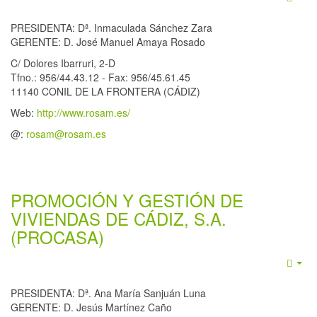
Emp
PRESIDENTA: Dª. Inmaculada Sánchez Zara
GERENTE: D. José Manuel Amaya Rosado
C/ Dolores Ibarruri, 2-D
Tfno.: 956/44.43.12 - Fax: 956/45.61.45
11140 CONIL DE LA FRONTERA (CÁDIZ)
Web:
http://www.rosam.es/
@:
rosam@rosam.es
PROMOCIÓN Y GESTIÓN DE
VIVIENDAS DE CÁDIZ, S.A.
(PROCASA)
Emp
PRESIDENTA: Dª. Ana María Sanjuán Luna
GERENTE: D. Jesús Martínez Caño