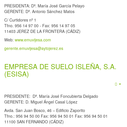
PRESIDENTA: Dª. María José García Pelayo
GERENTE: Dª. Antonio Sánchez Matos
C/ Curtidores nº 1
Tfno. 956 14 97 00 - Fax: 956 14 97 05
11403 JEREZ DE LA FRONTERA (CÁDIZ)
Web:
www.emuvijesa.com
gerente.emuvijesa@aytojerez.es
EMPRESA DE SUELO ISLEÑA, S.A.
(ESISA)
Emp
PRESIDENTE: Dª. María José Foncubierta Delgado
GERENTE: D. Miguel Ángel Casal López
Avda. San Juan Bosco, 46 – Edificio Zaporito
Tfno.: 956 94 50 00 Fax: 956 94 50 01 Fax: 956 94 50 01
11100 SAN FERNANDO (CÁDIZ)