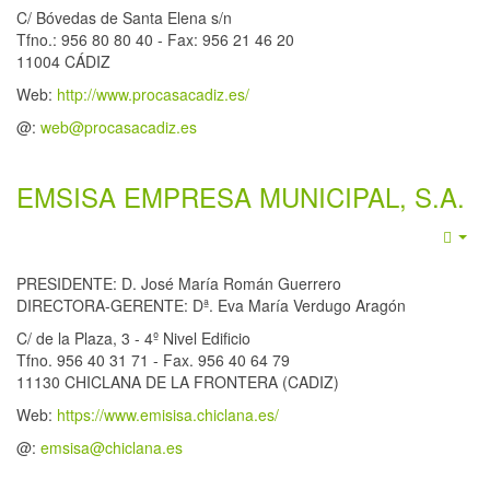
C/ Bóvedas de Santa Elena s/n
Tfno.: 956 80 80 40 - Fax: 956 21 46 20
11004 CÁDIZ
Web:
http://www.procasacadiz.es/
@:
web@procasacadiz.es
EMSISA EMPRESA MUNICIPAL, S.A.
Emp
PRESIDENTE: D. José María Román Guerrero
DIRECTORA-GERENTE: Dª. Eva María Verdugo Aragón
C/ de la Plaza, 3 - 4º Nivel Edificio
Tfno. 956 40 31 71 - Fax. 956 40 64 79
11130 CHICLANA DE LA FRONTERA (CADIZ)
Web:
https://www.emisisa.chiclana.es/
@:
emsisa@chiclana.es